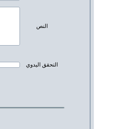
النص
التحقق اليدوي