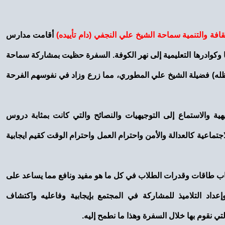
قافة والتنمية سماحة الشيخ علي النجفي (دام تأييده)
أقامت مدارس
ذها وكوادرها التعليمية إلى نهر الكوفة. السفرة حظيت بمشاركة سماحة
له) فضيلة الشيخ علي المطوري، مما زرع وزاد في نفوسهم الفرحة
يهية والاستماع إلى التوجيهيات والنصائح والتي كانت بمثابة دروس
اجتماعية كالعدالة والأمن واحترام العمل واحترام الوقت كقيم ايجابية
عاب طاقات وقدرات الطلاب في كل ما هو مفيد ونافع مما يساعد على
إعداد التلاميذ للمشاركة في المجتمع بإيجابية وفاعليه واكتشاف
تي نقوم بها خلال السفرة وهذا ما نطمح إليه.