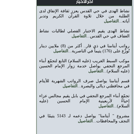
اخر الاخبار
نشاط الهدى في حي القدس يعزز ثقافة الإنفاق لدى
الطلبة من خلال تلاوة القرآن الكريم وتدبر
آياته...
التفاصيل
نشاط الهدى يقيم الاختبار الفصلي لطالبات نشاط
العفاف في حي القدس...
التفاصيل
رواتب أيتامنا في ذي قار.. أكثر من (8) ملايين دينار
تُوزَّع على (176) يتيماً في الناصرية...
التفاصيل
موكب السبط الغريب (عليه السلام) التابع لتجمّع أبناء
المرجع ‏النجفي يواصل خدمة زوار الإمام الحسين
(عليه السلام)‏...
التفاصيل
قسم أيتامنا يواصل صرف الرواتب الشهرية للأيتام
في محافظتي ديالى والبصرة...
التفاصيل
تجمّع أبناء المرجع النجفي في بابل يقيم مجالس عزاء
إحياءً ‏لأربعينية الإمام الحسين (عليه
السلام)‏...
التفاصيل
مشروع " أيتامنا" يواصل دعمه لـ 5143 يتيمًا في
النجف والمحافظات...
التفاصيل