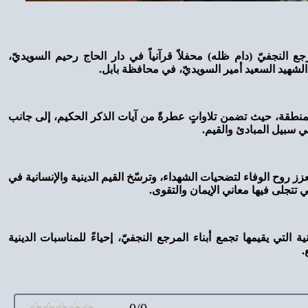
رجع النجفيّ (دام ظله) محفلاً قرآنياً في دار الحاج رحيم السويديّ،
لشهيد السعيد أمير السويديّ، في محافظة بابل.
نطقة، حيث تضمن تلاواتٍ عطرةً من آيات الذكر الحكيم، إلى جانب
ي سبيل المبادئ والقيم.
زز روح الوفاء لتضحيات الشهداء، وترسّخ القيم الدينية والإنسانية في
 تتجلى فيها معاني الإيمان والتقوى.
لتي يقيمها تجمع أبناء المرجع النجفيّ، إحياءً للمناسبات الدينية
.
0/0