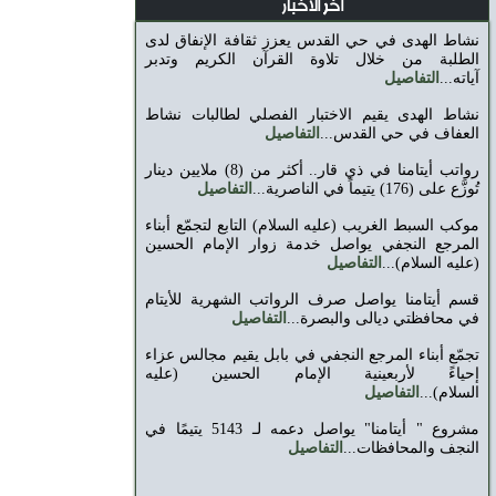
اخر الاخبار
نشاط الهدى في حي القدس يعزز ثقافة الإنفاق لدى
الطلبة من خلال تلاوة القرآن الكريم وتدبر
آياته...
التفاصيل
نشاط الهدى يقيم الاختبار الفصلي لطالبات نشاط
العفاف في حي القدس...
التفاصيل
رواتب أيتامنا في ذي قار.. أكثر من (8) ملايين دينار
تُوزَّع على (176) يتيماً في الناصرية...
التفاصيل
موكب السبط الغريب (عليه السلام) التابع لتجمّع أبناء
المرجع ‏النجفي يواصل خدمة زوار الإمام الحسين
(عليه السلام)‏...
التفاصيل
قسم أيتامنا يواصل صرف الرواتب الشهرية للأيتام
في محافظتي ديالى والبصرة...
التفاصيل
تجمّع أبناء المرجع النجفي في بابل يقيم مجالس عزاء
إحياءً ‏لأربعينية الإمام الحسين (عليه
السلام)‏...
التفاصيل
مشروع " أيتامنا" يواصل دعمه لـ 5143 يتيمًا في
النجف والمحافظات...
التفاصيل