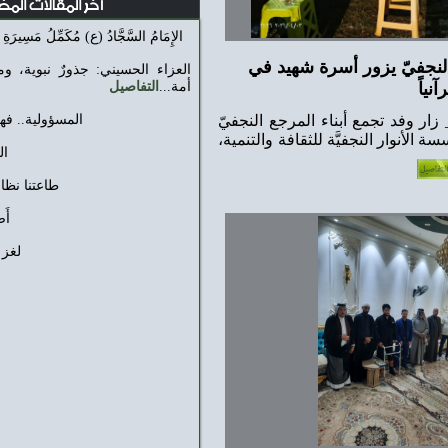
آخر المقالات المضافه
الإِمَامُ السَّجَّادُ (ع) مُكَمِّلُ مَسِيرَةِ الطَّفُوفِ...
التفاصيل
رة شهيد في
العزاء الحسيني: جذورٌ نبوية، ومسيرةُ أئمة، وهويةُ
أمة...
التفاصيل
ء المرجع النجفيّ
المسؤولية.. فهمٌ مقارن...
التفاصيل
 للثقافة والتنمية،
المصفوفة...
التفاصيل
طاعتنا نظاماً للملة....
التفاصيل
أَضَلُّ سَبِيلًا...
التفاصيل
لغز الأرقام..‏...
التفاصيل