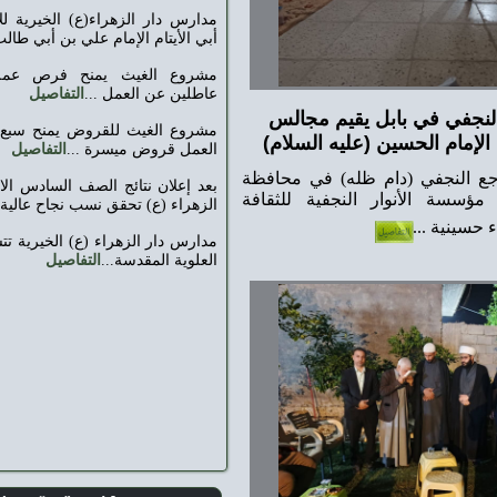
مدارس دار الزهراء(ع) الخيرية للأيتام تحتفي بميلاد
أبي الأيتام الإمام علي بن أبي طالب (ع)...
التفاصيل
مشروع الغيث يمنح فرص عمل لخمسة شباب
عاطلين عن العمل ...
التفاصيل
 يقيم مجالس
مشروع الغيث للقروض يمنح سبع من العاطلين عن
عليه السلام)‏
العمل قروض ميسرة ...
التفاصيل
 ظله) في محافظة
بعد إعلان نتائج الصف السادس الابتدائي مدارس دار
لنجفية للثقافة
الزهراء (ع) تحقق نسب نجاح عالية...
التفاصيل
مدارس دار الزهراء (ع) الخيرية تتشرف بزيارة العتبة
العلوية المقدسة...
التفاصيل