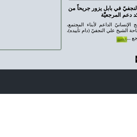
زور جريحاً من
لأبناء المجتمع،
فيّ (دام تأييده)،